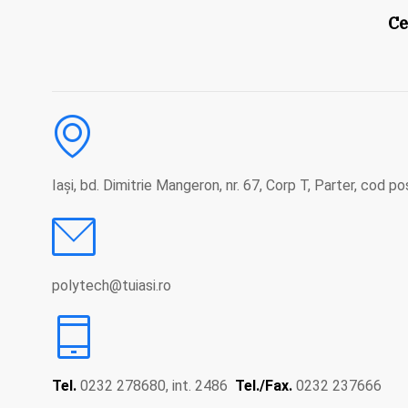
Ce
Iași, bd. Dimitrie Mangeron, nr. 67, Corp T, Parter, cod p
polytech@tuiasi.ro
Tel.
0232 278680, int. 2486
Tel./Fax.
0232 237666