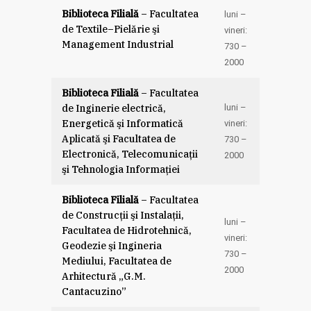
Biblioteca Filială
– Facultatea
luni –
de Textile–Pielărie şi
vineri:
Management Industrial
7
30
–
20
00
Biblioteca Filială
– Facultatea
de Inginerie electrică,
luni –
Energetică şi Informatică
vineri:
Aplicată şi Facultatea de
7
30
–
Electronică, Telecomunicaţii
20
00
şi Tehnologia Informaţiei
Biblioteca Filială
– Facultatea
de Construcţii şi Instalaţii,
luni –
Facultatea de Hidrotehnică,
vineri:
Geodezie şi Ingineria
7
30
–
Mediului, Facultatea de
20
00
Arhitectură „G.M.
Cantacuzino”