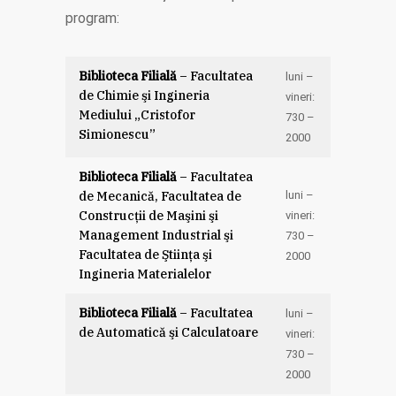
program:
Biblioteca Filială
– Facultatea
luni –
de Chimie şi Ingineria
vineri:
Mediului „Cristofor
7
30
–
Simionescu”
20
00
Biblioteca Filială
– Facultatea
de Mecanică, Facultatea de
luni –
Construcţii de Maşini şi
vineri:
Management Industrial şi
7
30
–
Facultatea de Ştiinţa şi
20
00
Ingineria Materialelor
Biblioteca Filială
– Facultatea
luni –
de Automatică şi Calculatoare
vineri:
7
30
–
20
00