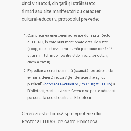
cinci vizitatori, din țară și străinătate,
filmări sau alte manifestări cu caracter
cultural-educativ, protocolul prevede:
Completarea unei cereri adresate domnului Rector
al TUIASI, în care sunt menționate detaliile vizitei
(scop, data, interval orar, număr persoane români /
străini, nr. tel. mobil pentru stabilirea altor detalii,
dacă e cazul).
Expedierea cererii semnată (scanată) pe adresa de
e-mail a d-nei Director / Șef Serviciu „Relații cu
publicul” (
ccopacea@tuiasi.ro
/
mianus@tuiasi.ro
) a
Bibliotecii, pentru avizare. Cererea se poate aduce și
personal la sediul central al Bibliotecii.
Cererea este trimisă spre aprobare dlui
Rector al TUIASI de către Bibliotecă.