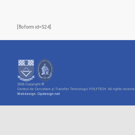
[floform id=524]
2026 Copyright ©
Centrul de Cercetare și Transfer Tehnologic POLYTECH. All rights reserv
Webdesign:
Cipdesign.net