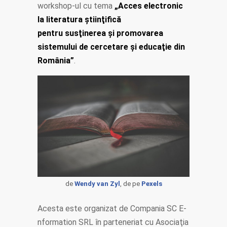
workshop-ul cu tema
„Acces electronic
la literatura ştiinţifică
pentru susţinerea şi promovarea
sistemului de cercetare şi educaţie din
România”
.
de
Wendy van Zyl
, de pe
Pexels
Acesta este organizat de Compania SC E-
nformation SRL în parteneriat cu Asociaţia