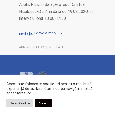
Anelis Plus, în Sala „Profesor Cristea
Niculescu-Otin”, în data de 19.02.2020, în
intervalul orar 13.00-14.30.
Leave a reply
invitație
ADMINISTRATOR
NOUTĂȚI
Acest site folosește cookie-uri pentru o mai bună
experiență de vizitare. Continuarea navigării implică
acceptarea lor.
2026 Copyright ©
Centrul de Cercetare și Transfer Tehnologic POLYTECH.
All rights reserved.
Setari Cookie
Accept
Webdesign:
Cipdesign.net