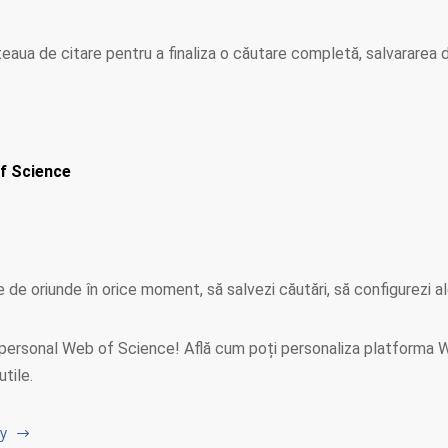
a de citare pentru a finaliza o căutare completă, salvararea dat
f Science
de oriunde în orice moment, să salvezi căutări, să configurezi al
 personal Web of Science! Află cum poți personaliza platforma W
tile.
ly