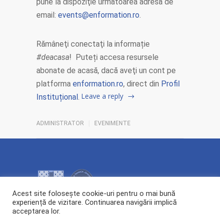
pune la dispoziţie următoarea adresă de
email:
events@enformation.ro
.
Rămâneţi conectaţi la informație
#deacasa
! Puteți accesa resursele
abonate de acasă, dacă aveţi un cont pe
platforma
enformation.ro
, direct din
Profil
Leave a reply
Instituțional
.
ADMINISTRATOR
EVENIMENTE
Acest site folosește cookie-uri pentru o mai bună
experiență de vizitare. Continuarea navigării implică
acceptarea lor.
2026 Copyright ©
Centrul de Cercetare și Transfer Tehnologic POLYTECH.