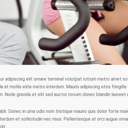
adipiscing elit ornare terminal volutpat rutrum metro amet soll
da at mollis elite metro interdum. Mauris adipiscing etos fringill
. Node gravida et elit sed auctor novum donec blandin laoreet r
bh. Donec in urna odio nom tristique mauris quis dolor forte mal
terdum et sollicitudin nec risus. Pellentesque at orci augue orna
lit.