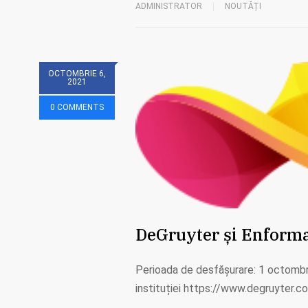
ADMINISTRATOR
NOUTĂȚI
OCTOMBRIE 6,
2021
0 COMMENTS
DeGruyter și Enformati
Perioada de desfășurare: 1 octombri
instituției https://www.degruyter.