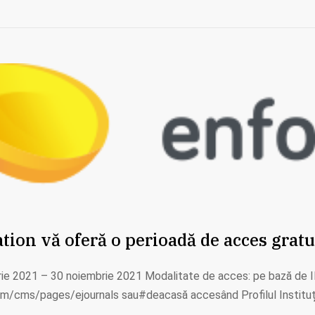
on vă oferă o perioadă de acces gratuit
e 2021 – 30 noiembrie 2021 Modalitate de acces: pe bază de IP 
com/cms/pages/ejournals sau#deacasă accesând Profilul Instituț