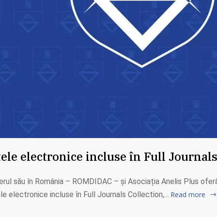
tele electronice incluse în Full Journal
nerul său în România – ROMDIDAC – și Asociația Anelis Plus oferă
ele electronice incluse în Full Journals Collection,…
Read more