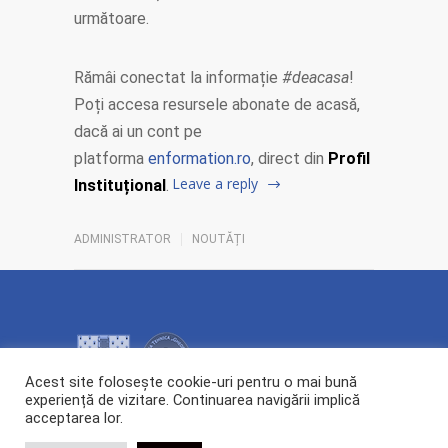
următoare.
Rămâi conectat la informație
#deacasa
!
Poți accesa resursele abonate de acasă,
dacă ai un cont pe
platforma
enformation.ro
, direct din
Profil
Leave a reply
Instituțional
.
ADMINISTRATOR
NOUTĂȚI
Acest site folosește cookie-uri pentru o mai bună
experiență de vizitare. Continuarea navigării implică
acceptarea lor.
2026 Copyright ©
Centrul de Cercetare și Transfer Tehnologic POLYTECH.