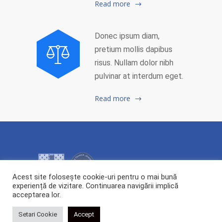
Read more
Donec ipsum diam,
pretium mollis dapibus
risus. Nullam dolor nibh
pulvinar at interdum eget.
Read more
Acest site folosește cookie-uri pentru o mai bună
experiență de vizitare. Continuarea navigării implică
acceptarea lor.
2026 Copyright ©
Centrul de Cercetare și Transfer Tehnologic POLYTECH.
All rights reserved.
Setari Cookie
Accept
Webdesign:
Cipdesign.net