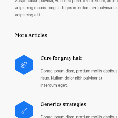
Suspendisse pulvinar, velit nec pharetra interdum, ante te
adipiscing mauris fringilla turpis interdum sed pulvinar
adipiscing elit.
More Articles
Cure for gray hair
Donec ipsum diam, pretium mollis dapibus
risus. Nullam dolor nibh pulvinar at
interdum eget.
Generics strategies
Donec ipsum diam, pretium mollis dapibus