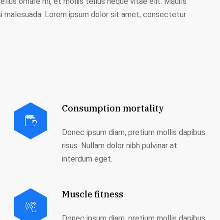
llus ornare mi, et mollis tellus neque vitae elit. Mauris
 nisi malesuada. Lorem ipsum dolor sit amet, consectetur
Consumption mortality
Donec ipsum diam, pretium mollis dapibus
risus. Nullam dolor nibh pulvinar at
interdum eget.
Muscle fitness
Donec ipsum diam, pretium mollis dapibus