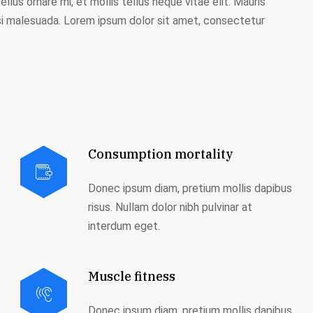
llus ornare mi, et mollis tellus neque vitae elit. Mauris
 nisi malesuada. Lorem ipsum dolor sit amet, consectetur
Consumption mortality
Donec ipsum diam, pretium mollis dapibus
risus. Nullam dolor nibh pulvinar at
interdum eget.
Muscle fitness
Donec ipsum diam, pretium mollis dapibus